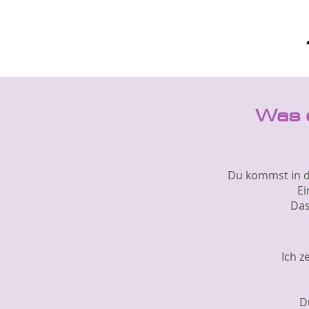
Was 
Du kommst in d
Ei
Das
Ich z
D