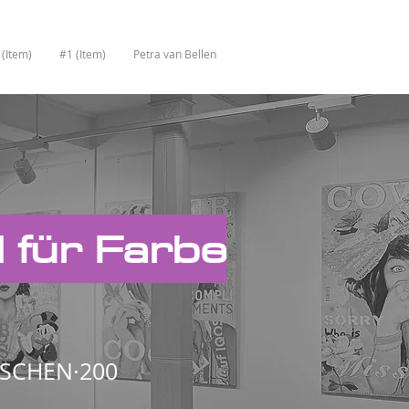
 (Item)
#1 (Item)
Petra van Bellen
 für Farbe
WISCHEN·200