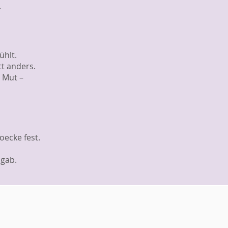
.
ühlt.
t anders.
d Mut –
oecke fest.
 gab.