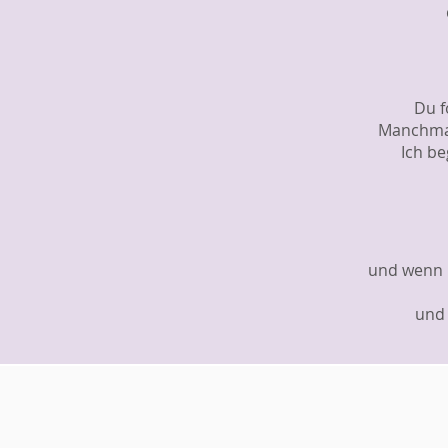
Du f
Manchmal
Ich be
und wenn D
und 