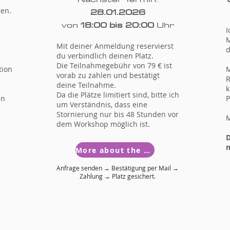
28.01.2026
ten.
von
18:00 bis 20:00
Uhr
I
M
Mit deiner Anmeldung reservierst
d
du verbindlich deinen Platz.
Die Teilnahmegebühr von 79 € ist
tion
M
vorab zu zahlen und bestätigt
R
deine Teilnahme.
k
Da die Plätze limitiert sind, bitte ich
en
P
um Verständnis, dass eine
Stornierung nur bis 48 Stunden vor
M
dem Workshop möglich ist.
D
n
More about the artist
Anfrage senden → Bestätigung per Mail →
Zahlung → Platz gesichert.