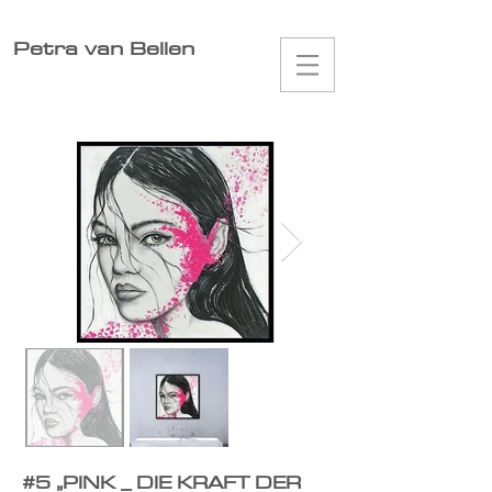
Petra van Bellen
#5
„
PINK _ DIE KRAFT DER