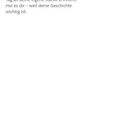
Hol es dir – weil deine Geschichte
wichtig ist.
40 x 50 cm Außenmaß
Acryl, Kohle und Tusche auf 250g
Papier im Passepartout ohne
Rahmen*
Preis auf Anfrage
Die vollständige Preisliste ist Teil
meines Magazins
LAYERS
– erhältlich
über die
ARTelier Post.
ARTelier Post
* mit Rahmen auf Anfrage möglich
IMPRINT
DATA PROTECTION
© 2023 Petra van Bellen
Conditions