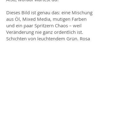
Dieses Bild ist genau das: eine Mischung
aus Öl, Mixed Media, mutigen Farben
und ein paar Spritzern Chaos – weil
Veränderung nie ganz ordentlich ist.
Schichten von leuchtendem Grün, Rosa
und Blau, die sich überlagern, wie die
vielen Versionen von uns selbst.
80 x 100 cm
Acryl, Papier, Öl und Strass auf
Leinwand
Preis auf Anfrage
Die vollständige Preisliste ist Teil
meines Magazins
LAYERS
– erhältlich
über die
ARTelier Post.
ARTelier Post