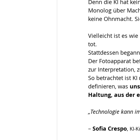
Denn die KI hat kei
Monolog über Macht,
keine Ohnmacht. Sie
Vielleicht ist es wi
tot.
Stattdessen begann
Der Fotoapparat bef
zur Interpretation, 
So betrachtet ist KI 
definieren, was 
uns
Haltung, aus der e
„Technologie kann im
– 
Sofia Crespo
, 
KI-K