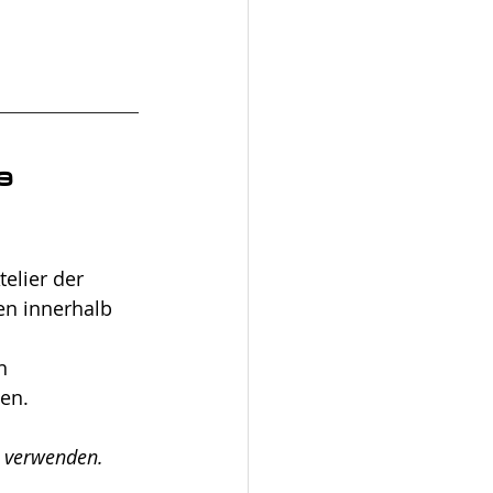
e 
elier der 
en innerhalb 
n 
en.
u verwenden. 