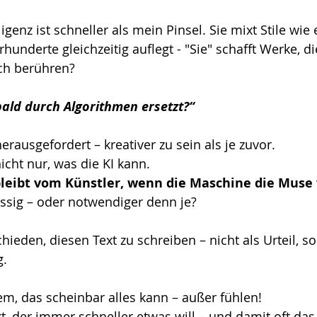
igenz ist schneller als mein Pinsel. Sie mixt Stile wie 
rhunderte gleichzeitig auflegt - "Sie" schafft Werke, die
ch berühren?
ald durch Algorithmen ersetzt?“
erausgefordert – kreativer zu sein als je zuvor.
icht nur, was die KI kann.
leibt vom Künstler, wenn die Maschine die Muse 
üssig – oder notwendiger denn je?
hieden, diesen Text zu schreiben – nicht als Urteil, s
g.
em, das scheinbar alles kann – außer fühlen!
, der immer schneller etwas will – und damit oft das