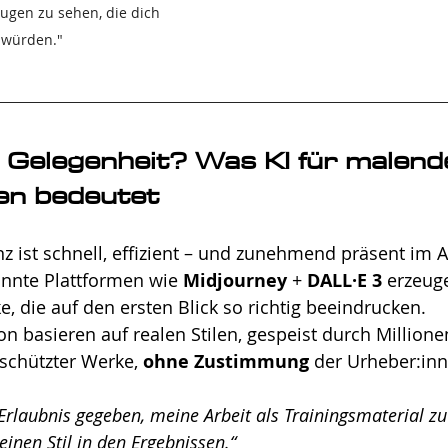
ugen zu sehen, die dich 
 würden."
 Gelegenheit? Was KI für malend
en bedeutet
nz ist schnell, effizient – und zunehmend präsent im At
annte Plattformen wie 
Midjourney
 + 
DALL·E 3
 erzeug
 die auf den ersten Blick so richtig beeindrucken. 
on basieren auf realen Stilen, gespeist durch Millione
schützter Werke, 
ohne Zustimmung
 der Urheber:inn
Erlaubnis gegeben, meine Arbeit als Trainingsmaterial z
inen Stil in den Ergebnissen.“