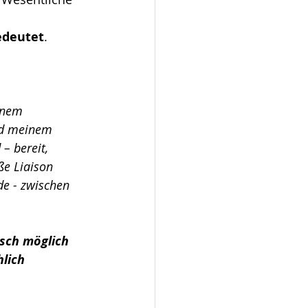
edeutet
.
inem 
nd meinem 
– bereit, 
ße Liaison 
de - zwischen 
sch möglich 
lich 