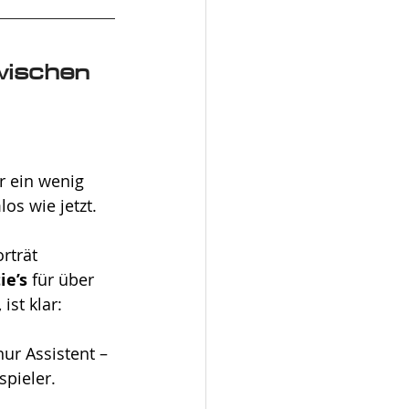
wischen 
 ein wenig 
os wie jetzt.  
rträt 
ie’s
 für über 
ist klar: 
ur Assistent – 
spieler.