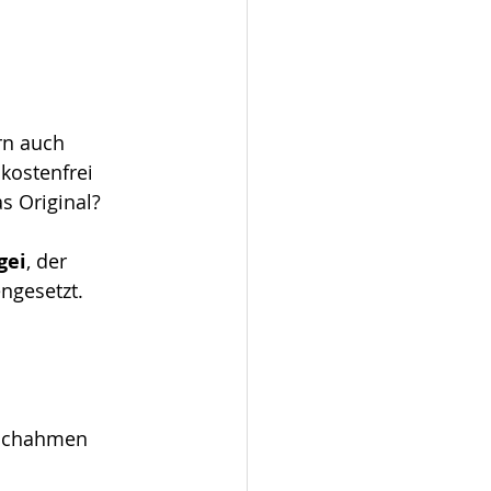
rn auch 
kostenfrei 
s Original?
gei
, der 
ngesetzt. 
nachahmen 