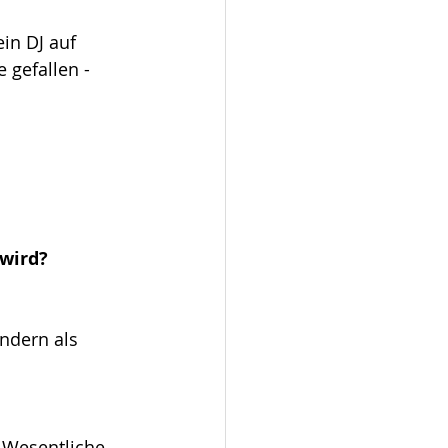
ein DJ auf 
 gefallen - 
wird?
ondern als
 Wesentliche 