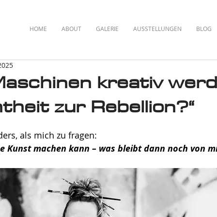
HOME
ABOUT
GALERIE
AUSSTELLUNGEN
BLOG
 2025
aschinen kreativ wer
theit zur Rebellion?“
ders, als mich zu fragen:
e Kunst machen kann – was bleibt dann noch von mi