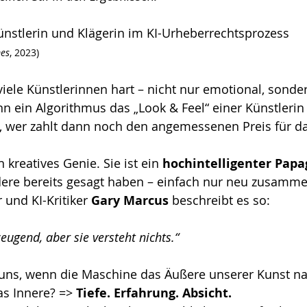
ünstlerin und Klägerin im KI-Urheberrechtsprozess 
mes
, 2023)
t viele Künstlerinnen hart – nicht nur emotional, sonde
nn ein Algorithmus das „Look & Feel“ einer Künstlerin 
, wer zahlt dann noch den angemessenen Preis für da
 kreatives Genie. Sie ist ein 
hochintelligenter Papa
dere bereits gesagt haben – einfach nur neu zusamme
 und KI-Kritiker 
Gary Marcus
 beschreibt es so:
zeugend, aber sie versteht nichts.“
r uns, wenn die Maschine das Äußere unserer Kunst 
as Innere? => 
Tiefe. Erfahrung. Absicht.