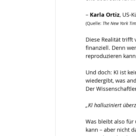
– 
Karla Ortiz
, US-K
(Quelle: 
The New York Ti
Diese Realität triff
finanziell. Denn we
reproduzieren kann
Und doch: KI ist kein
wiedergibt, was an
Der Wissenschaftler
„KI halluziniert über
Was bleibt also fü
kann – aber nicht d