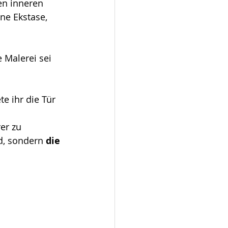
en inneren 
ne Ekstase, 
e Malerei sei 
e ihr die Tür 
er zu 
d, sondern 
die 