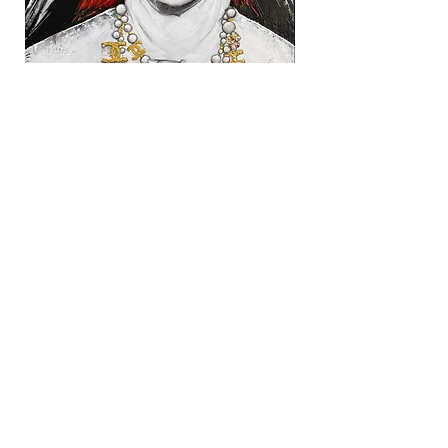
STANDOUT
80 x 100 cm / Mixed Media auf Leinwand
/ 2021
Jetzt anfragen