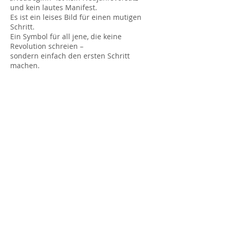
und kein lautes Manifest.
Es ist ein leises Bild für einen mutigen
Schritt.
Ein Symbol für all jene, die keine
Revolution schreien –
sondern einfach den ersten Schritt
machen.
Es ist der Moment, in dem alles noch
möglich ist –
weil du dich für dich entschieden hast.
80 x 100 cm
Acryl, Kohle, Pastelkreide auf
Leinwand
Preis auf Anfrage
Die vollständige Preisliste ist Teil
meines Magazins
LAYERS
– erhältlich
über die
ARTelier Post.
ARTelier Post