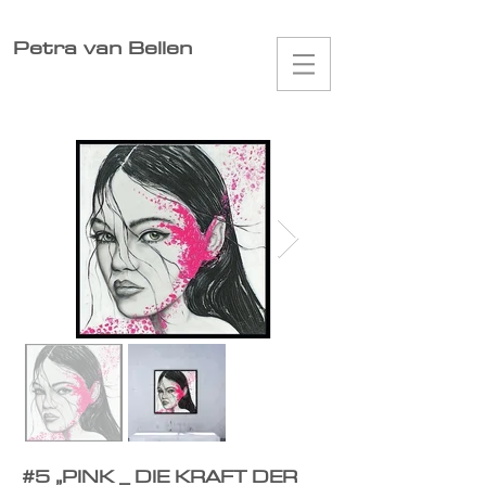
Petra van Bellen
#5
„
PINK _ DIE KRAFT DER